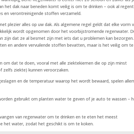
an het dak naar beneden komt veilig is om te drinken – ook al regent
es en verontreinigende stoffen verzameld.
met plezier alles op uw dak. Als algemene regel geldt dat elke vorm 
akkelijk wordt opgenomen door het voorbijstromende regenwater. D
van zijn dat ze al besmet zijn met iets dat u problemen kan bezorgen.
en en andere vervuilende stoffen bevatten, maar is het veilig om te
jn om dat te doen, vooral met alle ziektekiemen die op zijn minst
f zelfs ziekte) kunnen veroorzaken.
eslagen en de temperatuur waarop het wordt bewaard, spelen alle
rden gebruikt om planten water te geven of je auto te wassen – he
opvangen van regenwater om te drinken en te eten het meest
je het water, zodat het geschikt is om te koken.