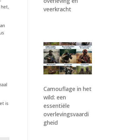
overleving en
 het,
veerkracht
van
us
maal
Camouflage in het
wild: een
t is
essentiële
overlevingsvaardi
gheid