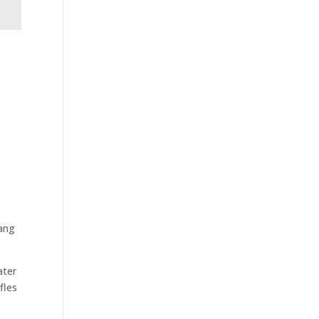
lang
ater
fles