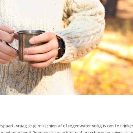
aart, vraag je je misschien af of regenwater veilig is om te drinke
 je wanhopig bent! Regenwater is echter niet zo schoon en zuiver als j